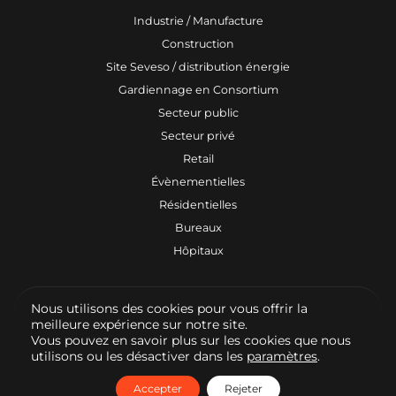
Industrie / Manufacture
Construction
Site Seveso / distribution énergie
Gardiennage en Consortium
Secteur public
Secteur privé
Retail
Évènementielles
Résidentielles
Bureaux
Hôpitaux
Nous utilisons des cookies pour vous offrir la
© 2026 Vigicore - Tous droits réservés
meilleure expérience sur notre site.
Vous pouvez en savoir plus sur les cookies que nous
Politique de confidentialité
utilisons ou les désactiver dans les
paramètres
.
Politique des cookies
Mentions Légales
Accepter
Rejeter